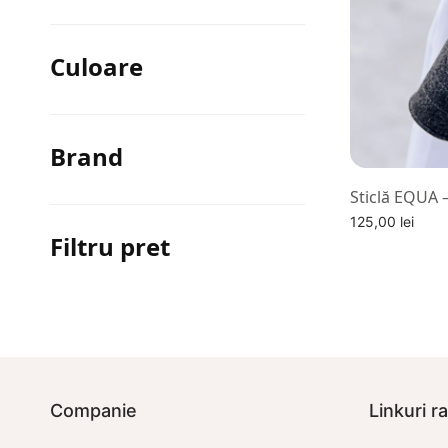
Culoare
Brand
Sticlă EQUA 
125,00
lei
Filtru pret
Alege optiuni
Companie
Linkuri r