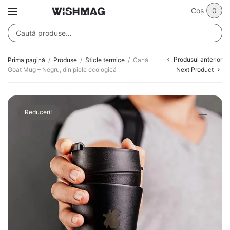
Coș
0
Produsul anterior
Prima pagină
/
Produse
/
Sticle termice
/
Cană
Goat Mug – Negru, din piele ecologică
Next Product
Reduceri!