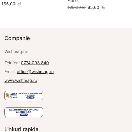
Paris
165,00
lei
Prețul
Prețul
125,00
lei
85,00
lei
Citește mai mult
inițial a
curent
Adaugă în coș
fost:
este:
125,00 lei.
85,00 lei.
Companie
Wishmag.ro
Telefon:
0774 093 840
Email:
office@wishmag.ro
www.wishmag.ro
Linkuri rapide