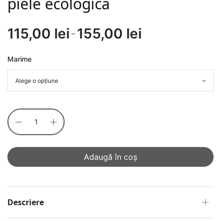
piele ecologică
115,00
lei
155,00
lei
Interval
–
de
prețuri:
Marime
115,00 lei
până la
155,00 lei
Adaugă în coș
Descriere