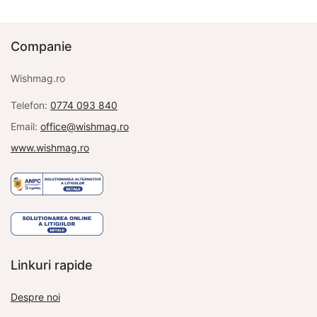
prețuri:
125,00 lei.
85,00 lei.
125,00 lei
până la
Companie
135,00 lei
Wishmag.ro
Telefon:
0774 093 840
Email:
office@wishmag.ro
www.wishmag.ro
Linkuri rapide
Despre noi