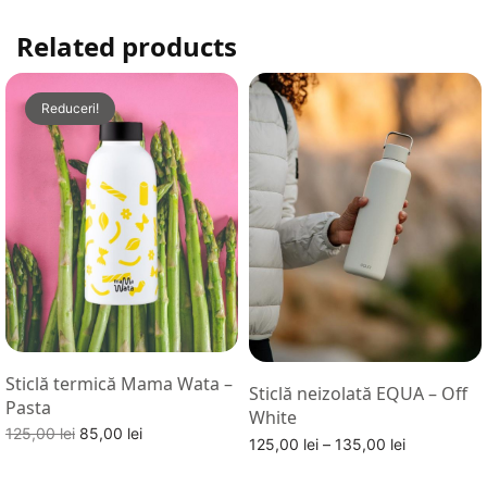
Related products
Reduceri!
Sticlă termică Mama Wata –
Sticlă neizolată EQUA – Off
Pasta
White
Prețul
Prețul
125,00
lei
85,00
lei
Interval
125,00
lei
–
135,00
lei
inițial a
curent
Adaugă în coș
de
Alege optiuni
fost:
este: