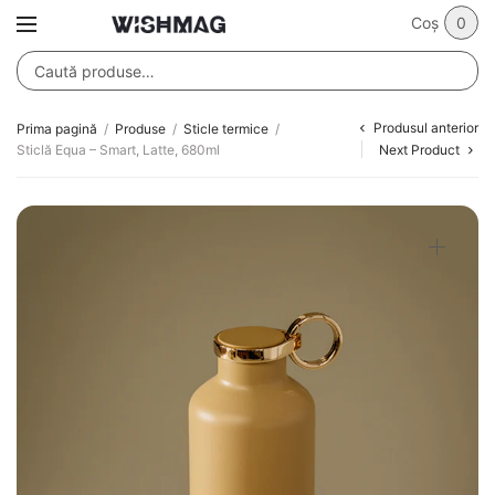
Coș
0
Produsul anterior
Prima pagină
/
Produse
/
Sticle termice
/
Sticlă Equa – Smart, Latte, 680ml
Next Product