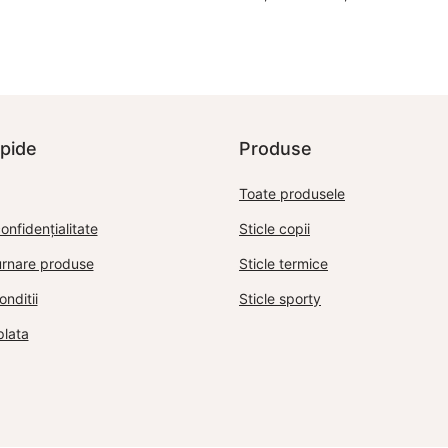
ițial a
curent
oș
de
Alege optiuni
st:
este:
prețuri:
25,00 lei.
85,00 lei.
125,00 lei
până la
135,00 lei
apide
Produse
Toate produsele
onfidențialitate
Sticle copii
turnare produse
Sticle termice
onditii
Sticle sporty
lata