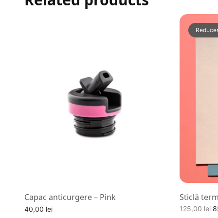
Reducer
Capac anticurgere – Pink
Sticlă ter
P
125,00
lei
8
40,00
lei