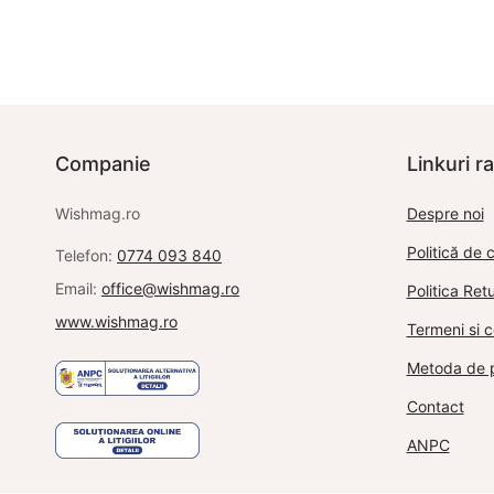
in
Adaugă în c
Adaugă în coș
fo
1
Companie
Linkuri r
Wishmag.ro
Despre noi
Politică de c
Telefon:
0774 093 840
Email:
office@wishmag.ro
Politica Re
www.wishmag.ro
Termeni si c
Metoda de p
Contact
ANPC