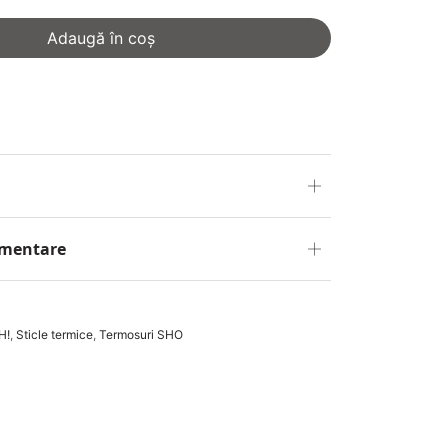
Adaugă în coș
imentare
H!
,
Sticle termice
,
Termosuri SHO