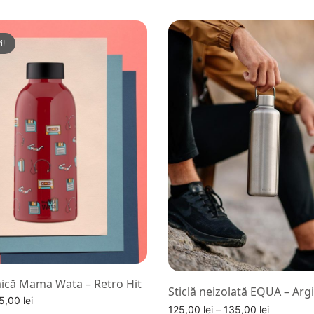
i!
mică Mama Wata – Retro Hit
Sticlă neizolată EQUA – Arg
rețul
Prețul
5,00
lei
Interval
125,00
lei
–
135,00
lei