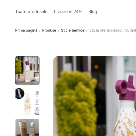
Toate produsele
Livrare in 24H
Blog
Prima pagină
/
Produse
/
Sticle termice
/
Sticlă oțel inoxidabil, 500ml