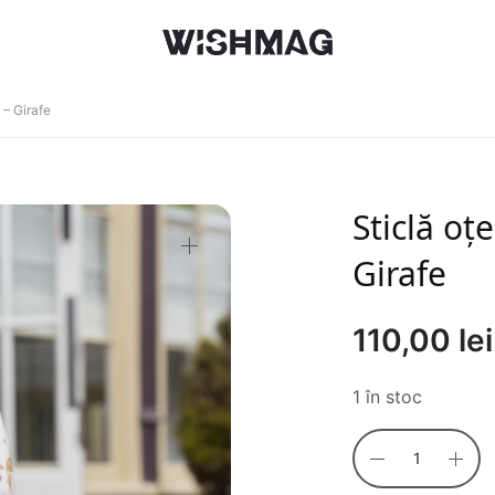
 – Girafe
Sticlă oț
Girafe
110,00
lei
1 în stoc