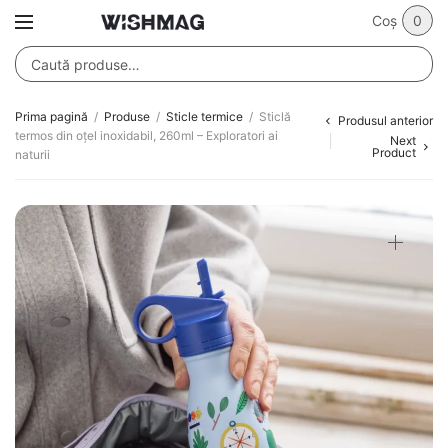
Coș
0
Prima pagină
/
Produse
/
Sticle termice
/
Sticlă
Produsul anterior
termos din oțel inoxidabil, 260ml – Exploratori ai
Next
Product
naturii