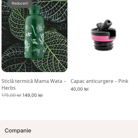
Reduceri!
Sticlă termică Mama Wata –
Capac anticurgere – Pink
Herbs
40,00
lei
Prețul
Prețul
175,00
lei
149,00
lei
Adaugă în coș
inițial a
curent
Adaugă în coș
fost:
este:
175,00 lei.
149,00 lei.
Companie