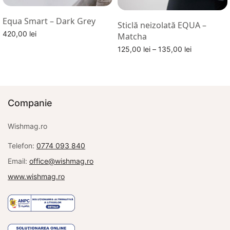
Equa Smart – Dark Grey
Sticlă neizolată EQUA –
420,00
lei
Matcha
Citește mai mult
Interval
125,00
lei
–
135,00
lei
de
Alege optiuni
prețuri:
125,00 lei
până la
Companie
135,00 lei
Wishmag.ro
Telefon:
0774 093 840
Email:
office@wishmag.ro
www.wishmag.ro