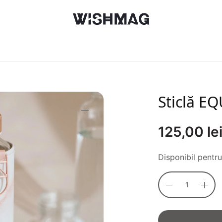
Sticlă E
125,00
le
Disponibil pentr