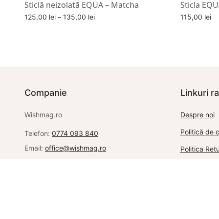
Sticlă neizolată EQUA – Matcha
Sticla EQ
Interval
125,00
lei
–
135,00
lei
115,00
lei
de
Alege optiuni
Adaugă în c
prețuri:
125,00 lei
până la
135,00 lei
Companie
Linkuri r
Wishmag.ro
Despre noi
Politică de c
Telefon:
0774 093 840
Email:
office@wishmag.ro
Politica Re
www.wishmag.ro
Termeni si c
Metoda de p
Contact
ANPC