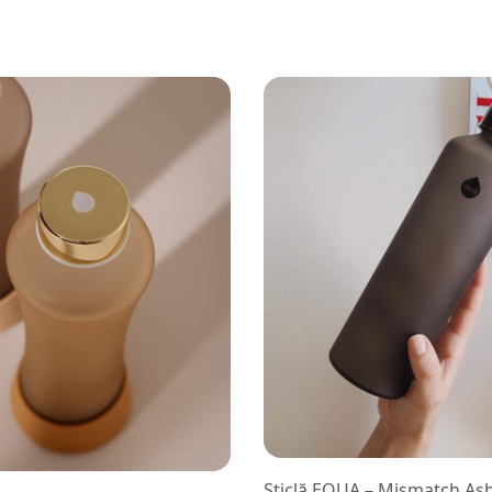
oș
Sticlă EQUA – Mismatch As