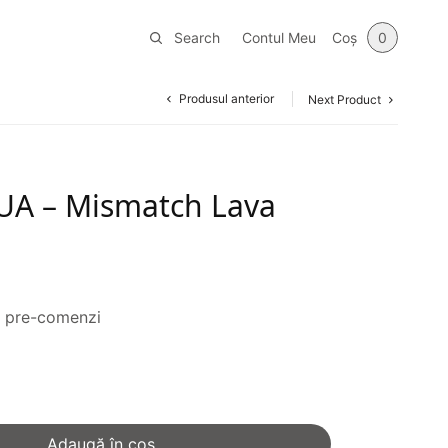
Search
Contul Meu
Coș
0
Produsul anterior
Next Product
QUA – Mismatch Lava
i
u pre-comenzi
Adaugă în coș