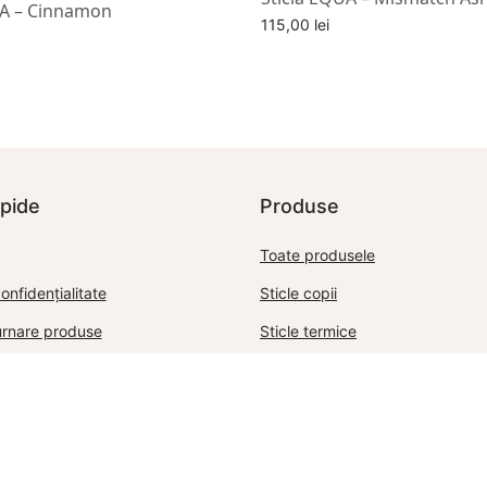
UA – Cinnamon
115,00
lei
Alege optiuni
oș
apide
Produse
Toate produsele
onfidențialitate
Sticle copii
turnare produse
Sticle termice
onditii
Sticle sporty
lata