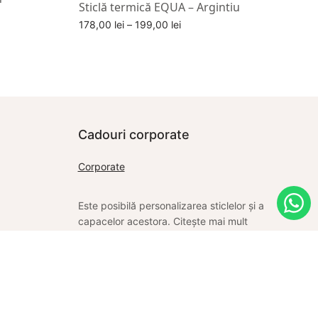
Sticlă termică EQUA – Argintiu
Interval
178,00
lei
–
199,00
lei
de
Alege optiuni
prețuri:
178,00 lei
până la
199,00 lei
Cadouri corporate
Corporate
Este posibilă personalizarea sticlelor și a
capacelor acestora. Citește mai mult
despre posibilități facând click pe linkul de
mai sus.